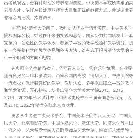
出考试误区，更有针对性的培养
清华美院
、中央美术学院所需求的高
素质人才，依托名校雄厚的师资力量和正统的教育方式，并邀请业界
专家亲自把关、指导教学。
画室地处清华大学南门，教师团队毕业于
清华美院
、中央美术学
院和国际名校，经过多年来的实践和总结，团队协力共同研发出一套
完整的、创造性的教学体系，积累了丰富的教学经验和教学资源。拥
有一套完整科学的教学体系和备考方法，给有志于报考清华大学的考
生一个明确的方向和思路。
创典画室坚持精品教学，坚守育人良知，营造乐学氛围，在业界
拥有良好的口碑和影响力。画室和国内高校（清华大学、中央美院等
一流名校）保持着良好的教学、教研沟通。多年来已建立丰富的教育
和学术资源，匠心耕耘，培养出清华大学美术学院2012、2015、
2016、2021年艺术设计专业和艺术史论专业三届全国总分状元，以
及2018..2022年清华美院北京市状元。
更多学生考进中央美术学院、中国美术学院等八大美院、中国人
民大学、北京电影学院、中国传媒大学、浙江大学、同济大学等中国
一流名校。艺术留学生多人录取罗德岛艺术学院，帕森斯艺术学院，
马里兰艺术学院，芝加哥艺术学院，纽约视觉艺术学院，加州艺术学