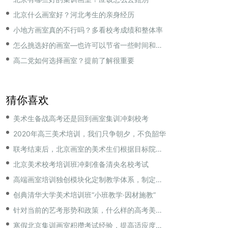
北京什么画室好？河北考生的亲身经历
小地方画室真的不行吗？多看校考成绩和整体率
怎么挑选好的画室—也许可以节省一些时间和金钱
高二党如何选择画室？提前了解很重要
猜你喜欢
美术生备战高考还是回到画室集训冲刺校考
2020年高三美术培训，我们只争朝夕，不负韶华
联考结束后，北京画室的美术生们根据目标院校又进入了更有针对性的校考集训中
北京美术校考培训班冲刺准备清央名校考试
高端画室培训独创模块化定制教学体系，制定不同的教学计划
创典清华大学美术培训班“小班教学·因材施教”
针对当前的艺考形势和政策，什么样的高考美术集训班更加适合美术生们？
寒假北京集训画室积攒考试经验，提高适应度和考场应变能力