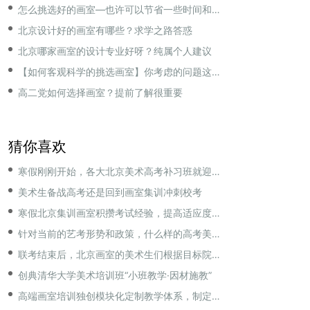
怎么挑选好的画室—也许可以节省一些时间和金钱
北京设计好的画室有哪些？求学之路答惑
北京哪家画室的设计专业好呀？纯属个人建议
【如何客观科学的挑选画室】你考虑的问题这里都有
高二党如何选择画室？提前了解很重要
猜你喜欢
寒假刚刚开始，各大北京美术高考补习班就迎来了一波集训小高峰
美术生备战高考还是回到画室集训冲刺校考
寒假北京集训画室积攒考试经验，提高适应度和考场应变能力
针对当前的艺考形势和政策，什么样的高考美术集训班更加适合美术生们？
联考结束后，北京画室的美术生们根据目标院校又进入了更有针对性的校考集训中
创典清华大学美术培训班“小班教学·因材施教”
高端画室培训独创模块化定制教学体系，制定不同的教学计划